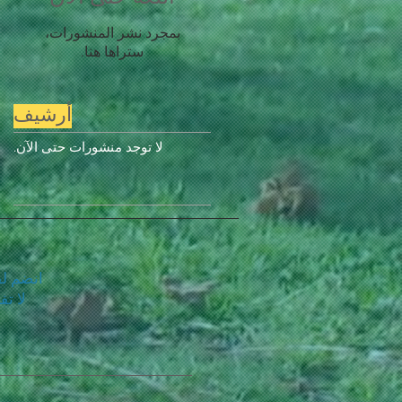
بمجرد نشر المنشورات،
ستراها هنا.
أرشيف
لا توجد منشورات حتى الآن.
انضم لقا
لا ت