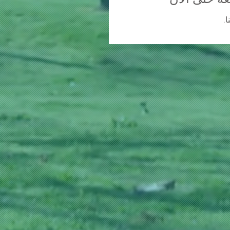
غة حتى الآن
.