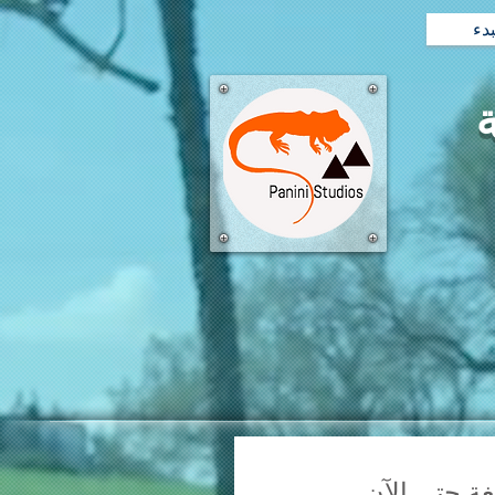
بدء
ة